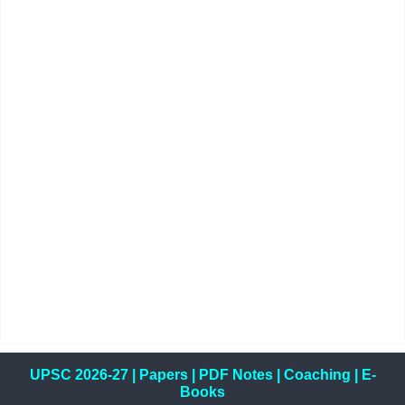
UPSC 2026-27
|
Papers
|
PDF Notes
|
Coaching
|
E-
Books