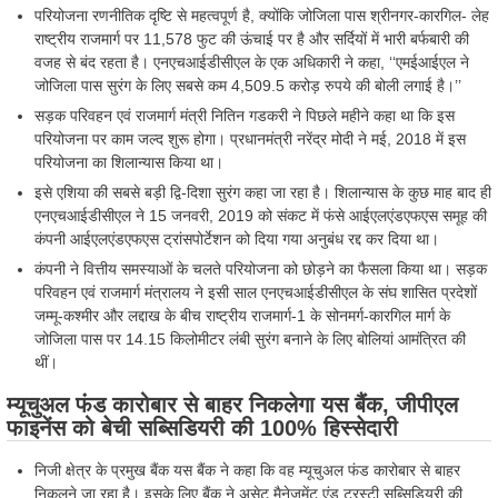
परियोजना रणनीतिक दृष्टि से महत्वपूर्ण है, क्योंकि जोजिला पास श्रीनगर-कारगिल- लेह
राष्ट्रीय राजमार्ग पर 11,578 फुट की ऊंचाई पर है और सर्दियों में भारी बर्फबारी की
वजह से बंद रहता है। एनएचआईडीसीएल के एक अधिकारी ने कहा, ‘‘एमईआईएल ने
जोजिला पास सुरंग के लिए सबसे कम 4,509.5 करोड़ रुपये की बोली लगाई है।’’
सड़क परिवहन एवं राजमार्ग मंत्री नितिन गडकरी ने पिछले महीने कहा था कि इस
परियोजना पर काम जल्द शुरू होगा। प्रधानमंत्री नरेंद्र मोदी ने मई, 2018 में इस
परियोजना का शिलान्यास किया था।
इसे एशिया की सबसे बड़ी द्वि-दिशा सुरंग कहा जा रहा है। शिलान्यास के कुछ माह बाद ही
एनएचआईडीसीएल ने 15 जनवरी, 2019 को संकट में फंसे आईएलएंडएफएस समूह की
कंपनी आईएलएंडएफएस ट्रांसपोर्टेशन को दिया गया अनुबंध रद्द कर दिया था।
कंपनी ने वित्तीय समस्याओं के चलते परियोजना को छोड़ने का फैसला किया था। सड़क
परिवहन एवं राजमार्ग मंत्रालय ने इसी साल एनएचआईडीसीएल के संघ शासित प्रदेशों
जम्मू-कश्मीर और लद्दाख के बीच राष्ट्रीय राजमार्ग-1 के सोनमर्ग-कारगिल मार्ग के
जोजिला पास पर 14.15 किलोमीटर लंबी सुरंग बनाने के लिए बोलियां आमंत्रित की
थीं।
म्यूचुअल फंड कारोबार से बाहर निकलेगा यस बैंक, जीपीएल
फाइनेंस को बेची सब्सिडियरी की 100% हिस्सेदारी
निजी क्षेत्र के प्रमुख बैंक यस बैंक ने कहा कि वह म्यूचुअल फंड कारोबार से बाहर
निकलने जा रहा है। इसके लिए बैंक ने असेट मैनेजमेंट एंड ट्रस्टी सब्सिडियरी की