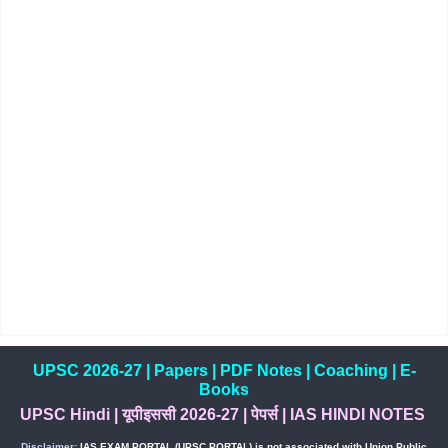
UPSC 2026-27
|
Papers
|
PDF Notes
|
Coaching
|
E-
Books
UPSC Hindi
|
यूपीइससी 2026-27
|
पेपर्स
|
IAS HINDI NOTES
Disclaimer:
IAS EXAM PORTAL (UPSC PORTAL) is not associated with Union Public