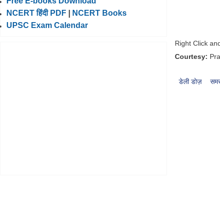
Free E-books Download
NCERT हिंदी PDF
|
NCERT Books
UPSC Exam Calendar
Right Click a
Courtesy:
Pra
डेली डोज़
समस