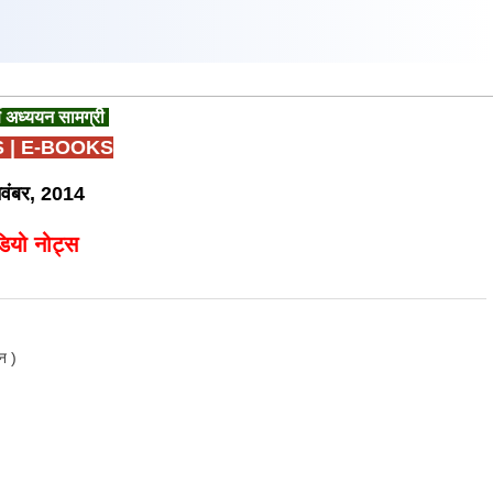
ण अध्ययन सामग्री
S
|
E-BOOKS
नवंबर, 2014
यो नोट्स
ून )