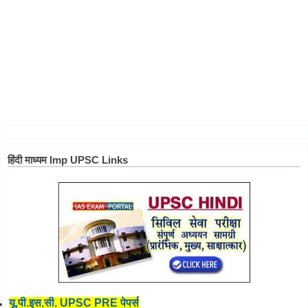
हिंदी माध्यम Imp UPSC Links
यू.पी.इस.सी. UPSC PRE पेपर्स