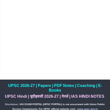
UPSC 2026-27
|
Papers
|
PDF Notes
|
Coaching
|
E-
Books
UPSC Hindi
|
यूपीइससी 2026-27
|
पेपर्स
|
IAS HINDI NOTES
Disclaimer:
IAS EXAM PORTAL (UPSC PORTAL) is not associated with Union Public
Service Commission, For UPSC official website visit -
www.upsc.gov.in