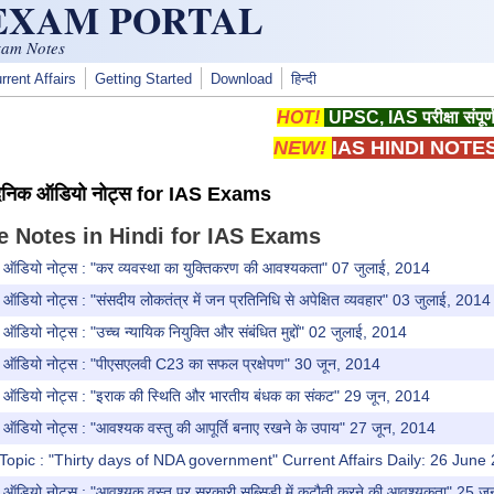
 EXAM PORTAL
xam Notes
rrent Affairs
Getting Started
Download
हिन्दी
HOT!
UPSC, IAS परीक्षा संपूर्
NEW!
IAS HINDI NOTE
दैनिक ऑडियो नोट्स for IAS Exams
e Notes in Hindi for IAS Exams
 ऑडियो नोट्स : "कर व्यवस्था का युक्तिकरण की आवश्यकता" 07 जुलाई, 2014
ऑडियो नोट्स : "संसदीय लोकतंत्र में जन प्रतिनिधि से अपेक्षित व्यवहार" 03 जुलाई, 2014
डियो नोट्स : "उच्च न्यायिक नियुक्ति और संबंधित मुद्दों" 02 जुलाई, 2014
 ऑडियो नोट्स : "पीएसएलवी C23 का सफल प्रक्षेपण" 30 जून, 2014
 ऑडियो नोट्स : "इराक की स्थिति और भारतीय बंधक का संकट" 29 जून, 2014
ऑडियो नोट्स : "आवश्यक वस्तु की आपूर्ति बनाए रखने के उपाय" 27 जून, 2014
Topic : "Thirty days of NDA government" Current Affairs Daily: 26 June
ऑडियो नोट्स : "आवश्यक वस्तु पर सरकारी सब्सिडी में कटौती करने की आवश्यकता" 25 ज