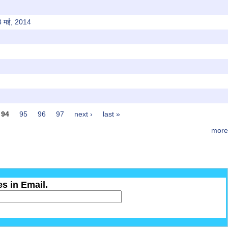
 28 मई, 2014
94
95
96
97
next ›
last »
more
s in Email.