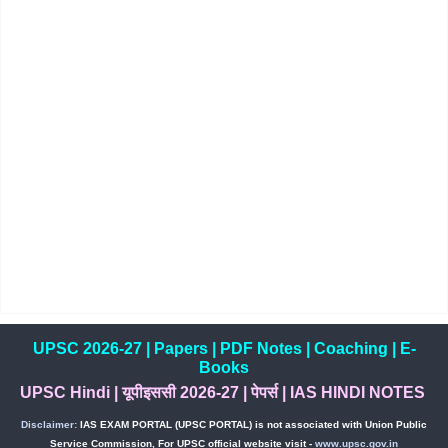
UPSC 2026-27
|
Papers
|
PDF Notes
|
Coaching
|
E-
Books
UPSC Hindi
|
यूपीइससी 2026-27
|
पेपर्स
|
IAS HINDI NOTES
Disclaimer:
IAS EXAM PORTAL (UPSC PORTAL) is not associated with Union Public
Service Commission, For UPSC official website visit -
www.upsc.gov.in